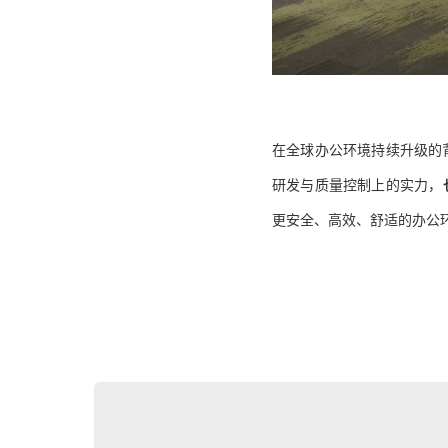
在全球办公环境持续升级的
研发与质量控制上的实力，
更安全、高效、舒适的办公