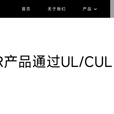
首页
关于我们
产品
R产品通过UL/CUL